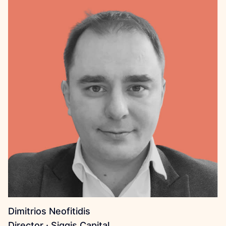
Dimitrios Neofitidis
Director · Siggis Capital