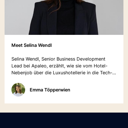
Meet Selina Wendl
Selina Wendl, Senior Business Development
Lead bei Apaleo, erzählt, wie sie vom Hotel-
Nebenjob über die Luxushotellerie in die Tech-
Branche fand, eine Story über Mut und dem
Antrieb, Hospitality-Erfahrung mit SaaS-
Emma Töpperwien
Innovation zu vereinen.
Footer