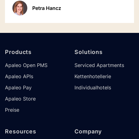
Chatbot-Schnittstelle für Ihr Hotel einfach und
Petra Hancz
schnell.
Footer
Products
Solutions
Apaleo Open PMS
Serviced Apartments
Apaleo APIs
Kettenhotellerie
Apaleo Pay
Individualhotels
Apaleo Store
Preise
Resources
Company